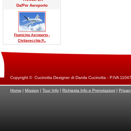
Da/Per Aeroporto
Fiumicino Aeroporto -
Civitavecchia P...
Copyright © Cucinotta Designer di Danila Cucinotta - P.IVA 11047871
Home
|
Mission
|
Tour Info
|
Richiesta Info e Prenotazioni
|
Privac