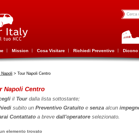
me
Mission
Cosa Visitare
Richiedi Preventivo
Dicono 
 Napoli
> Tour Napoli Centro
r Napoli Centro
egli
il
Tour
dalla lista sottostante;
hiedi
subito un
Preventivo Gratuito
e
senza
alcun
impegn
arai Contattato
a breve
dall'operatore
selezionato.
un elemento trovato