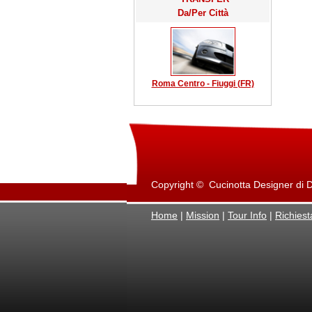
Da/Per Città
Roma Centro - Fiuggi (FR)
Copyright © Cucinotta Designer di Dan
Home
|
Mission
|
Tour Info
|
Richiest