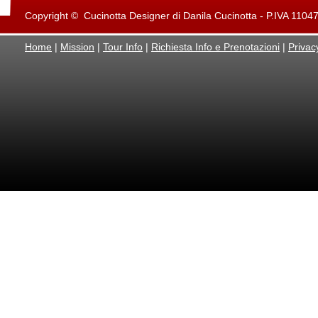
Copyright © Cucinotta Designer di Danila Cucinotta - P.IVA 11047871
Home
|
Mission
|
Tour Info
|
Richiesta Info e Prenotazioni
|
Privac