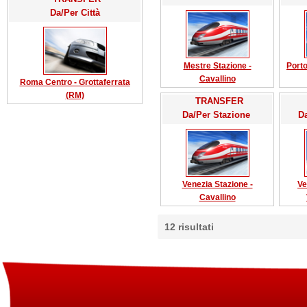
Da/Per Città
Mestre Stazione -
Porto
Cavallino
Roma Centro - Grottaferrata
(RM)
TRANSFER
Da/Per Stazione
D
Venezia Stazione -
Ve
Cavallino
12
risultati