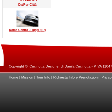
Da/Per Città
Roma Centro - Fiuggi (FR)
Copyright © Cucinotta Designer di Danila Cucinotta - P.IVA 11047871
Home
|
Mission
|
Tour Info
|
Richiesta Info e Prenotazioni
|
Privac