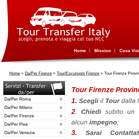
Home
Mission
Cosa Visi
Home
>
Da/Per Firenze
>
Tour/Escursioni Firenze
> Tour Firenze Provin
Tour Firenze Provin
Da/Per Roma
1.
Scegli
il
Tour
dalla 
Da/Per Milano
2
.
Chiedi
subito un
Da/Per Firenze
alcun
impegno
;
Da/Per Pisa
3.
Sarai Contat
Da/Per Venezia