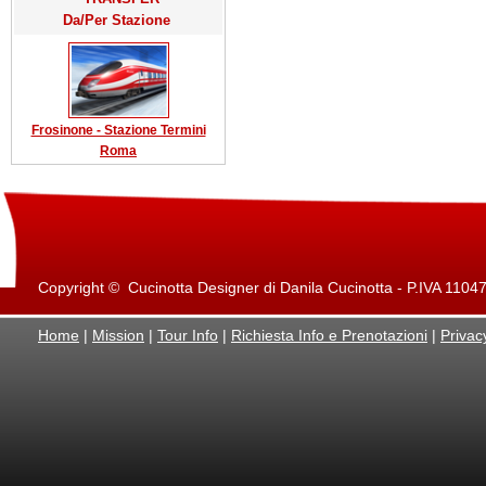
Da/Per Stazione
Frosinone - Stazione Termini
Roma
Copyright © Cucinotta Designer di Danila Cucinotta - P.IVA 11047871
Home
|
Mission
|
Tour Info
|
Richiesta Info e Prenotazioni
|
Privac